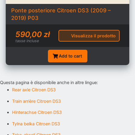
Ponte posteriore Citroen DS3 (2009 –
2019) P03
590,00
zł
Visualizza il prodotto
tasse incluse
Add to cart
Questa pagina è disponibile anche in altre lingue:
Rear axle Citroen DS3
Train arrière Citroen DS3
Hinterachse Citroen DS3
Tylna belka Citroen DS3
Taka-akseli Citroen DS3