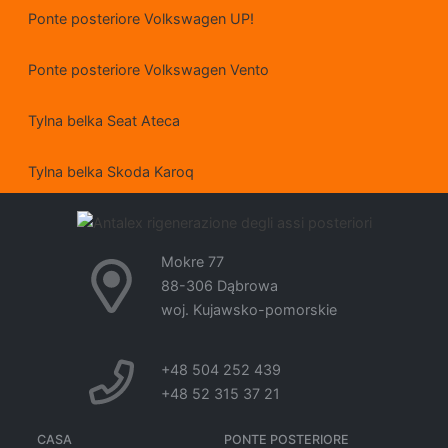
Ponte posteriore Volkswagen UP!
Ponte posteriore Volkswagen Vento
Tylna belka Seat Ateca
Tylna belka Skoda Karoq
Mokre 77
88-306 Dąbrowa
woj. Kujawsko-pomorskie
+48 504 252 439
+48 52 315 37 21
CASA
PONTE POSTERIORE